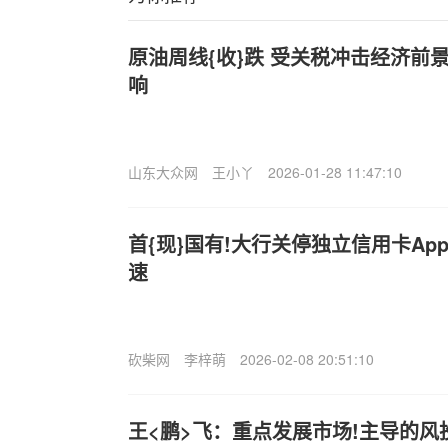
原油周线{收}跌 受关税冲击经济前
响
山东大众网
王小丫
2026-01-28 11:47:10
首{现}国有!大行关停独立信用卡Ap
速
砍柴网
李梓萌
2026-02-08 20:51:10
王<鹏>飞：重点发展市场!主导的