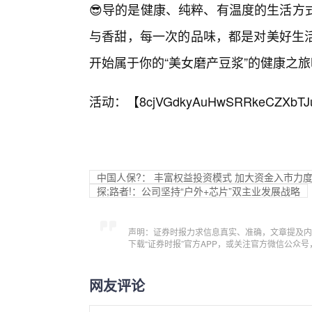
😎导的是健康、纯粹、有温度的生活方
与香甜，每一次的品味，都是对美好生
开始属于你的“美女磨产豆浆”的健康之
活动：【
8cjVGdkyAuHwSRRkeCZXbTJ
中国人保?： 丰富权益投资模式 加大资金入市力
探;路者!：公司坚持“户外+芯片”双主业发展战略
声明：证券时报力求信息真实、准确，文章提及内
下载“证券时报”官方APP，或关注官方微信公众
网友评论