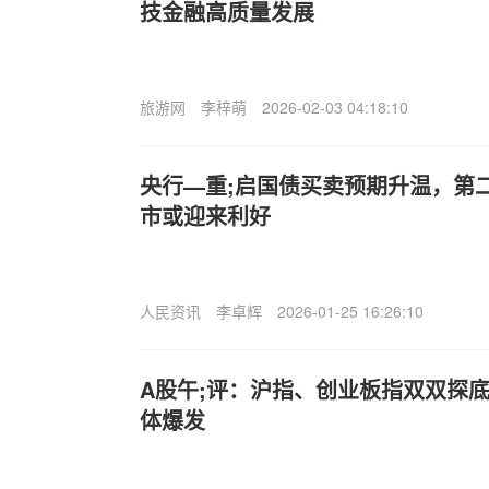
技金融高质量发展
旅游网
李梓萌
2026-02-03 04:18:10
央行—重;启国债买卖预期升温，第
市或迎来利好
人民资讯
李卓辉
2026-01-25 16:26:10
A股午;评：沪指、创业板指双双探底
体爆发