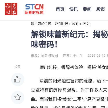
首页
快讯
要闻
股市
您当前的位置：
证券时报
>
公司
>
正文
解锁味蕾新纪元：揭秘
味密码！
来源：证券时报网
作者：王小丫
2026-02-10 
磨出纯粹，香醇初体验：揭秘“美女
点赞
清晨的阳光透过窗帘的缝隙，洒下
豆浆特有的醇厚与温暖。对于许多人来
曲。而当我们将“美女”二字与“磨产豆