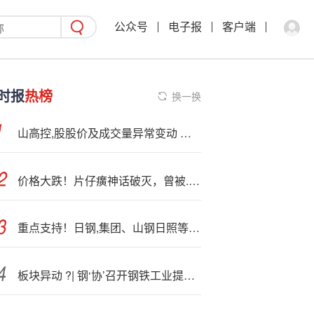
公众号
电子报
客户端
时报
热榜
换一换
山高控,股股价及成交量异常变动 业务营运维持正常
价格大跌！片仔癀神话破灭，曾被.炒到1600元/粒，“中药茅”市值4年蒸发1800亿
重点支持！日钢,集团、山钢日照等多个钢铁项目！
板块异动 ?| 钢‘协’召开钢铁工业提质升级座谈会 A股钢铁板块走强