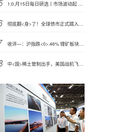
1;0.月15日每日研选丨市场波动起 何处可避风？
彻底翻<身>了！全球债市正式踏入牛市 国债依然“拖后腿”……
收评—：沪指跌<0>.46% 锂矿板块全天强势
中<国>稀土管制出手，美国战机飞不起来？