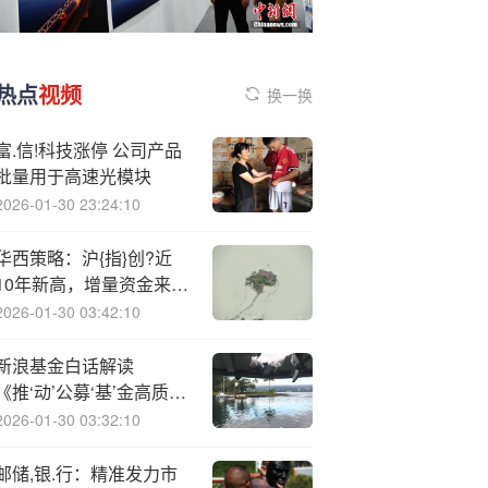
热点
视频
换一换
富.信!科技涨停 公司产品
批量用于高速光模块
2026-01-30 23:24:10
华西策略：沪{指}创?近
10年新高，增量资金来自
何方？
2026-01-30 03:42:10
新浪基金白话解读
《推‘动’公募‘基’金高质量
发展行动方案》系列之
2026-01-30 03:32:10
九：基金行业考核标准大
变样
邮储,银.行：精准发力市